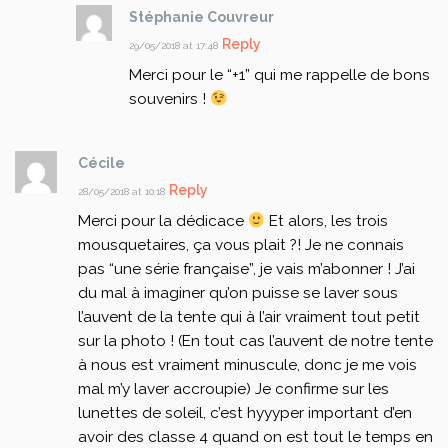
Stéphanie Couvreur
Reply
29/05/2018 at 17:48
Merci pour le “+1” qui me rappelle de bons
souvenirs !
Cécile
Reply
28/05/2018 at 10:18
Merci pour la dédicace
Et alors, les trois
mousquetaires, ça vous plait ?!
Je ne connais
pas “une série française”, je vais m’abonner !
J’ai
du mal à imaginer qu’on puisse se laver sous
l’auvent de la tente qui à l’air vraiment tout petit
sur la photo ! (En tout cas l’auvent de notre tente
à nous est vraiment minuscule, donc je me vois
mal m’y laver accroupie)
Je confirme sur les
lunettes de soleil, c’est hyyyper important d’en
avoir des classe 4 quand on est tout le temps en