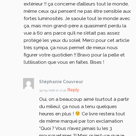
extérieur !! ça concerne d’ailleurs tout le monde,
même ceux qui pensent ne pas être sensible aux
fortes luminosités. Je saoule tout le monde avec
ça, mais mon grand-père a quasiment perdu la
vue à 60 ans parce qu’il ne s’était pas assez
protégé les yeux du soleil.
Merci pour cet article
très sympa, ça nous permet de mieux nous
figurer votre quotidien !! Bravo pour la pelle et
l’utilisation que vous en faîtes.
Bises !
Stéphanie Couvreur
Reply
29/05/2018 at 17:40
Oui, on a beaucoup aimé (surtout à partir
du milieu), ça nous a tenu quelques
heures en plus !
Ce livre restera tout
de même marqué par ton exclamation
“Quoi ? Vous n’avez jamais lu les 3
mousquetaires ?! Mais qu’est-ce que je