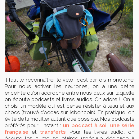
Il faut le reconnaître, le vélo, c’est parfois monotone.
Pour nous activer les neurones, on a une petite
enceinte qu’on accroche entre nous deux sur laquelle
on écoute podcasts et livres audios. On adore !! On a
choisi un modèle qui est censé résister à l’eau et aux
chocs (trouvé d’occas sur leboncoin). En pratique, on
évite de la mouiller autant que possible.
Nos podcasts
préférés pour l’instant :
un podcast à soi
,
une série
française
et
transferts
. Pour les livres audio, on
écoute les 3 mousquetaires (spéciale dédicace à