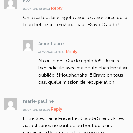
Flo
Reply
28/05/2018 at 23:24
On a surtout bien rigolé avec les aventures de la
fourchette/cuillère/couteau !
Bravo Claude !
Anne-Laure
Reply
02/06/2018 at 18:24
Ah oui alors! Quelle rigolade!!!! Je suis
bien ridicule avec ma petite chambre à air
oubliée!!! Mouahahaha!!!! Bravo en tous
cas, quelle mission de récupération!
marie-pauline
Reply
29/05/2018 at 21:45
Entre Stéphanie Prévert et Claude Sherlock, les
autochtones ne sont pa au bout de leurs
surprises;-)
Pour ma part, je ne peux pas