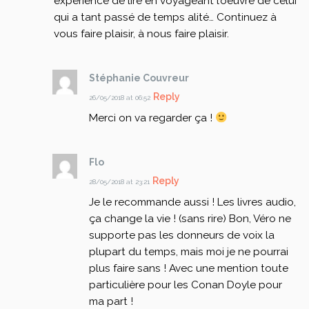
expérience de lire en voyageant l’oeuvre de celui
qui a tant passé de temps alité…
Continuez à
vous faire plaisir, à nous faire plaisir.
Stéphanie Couvreur
Reply
26/05/2018 at 06:52
Merci on va regarder ça !
Flo
Reply
28/05/2018 at 23:21
Je le recommande aussi ! Les livres audio,
ça change la vie ! (sans rire)
Bon, Véro ne
supporte pas les donneurs de voix la
plupart du temps, mais moi je ne pourrai
plus faire sans !
Avec une mention toute
particulière pour les Conan Doyle pour
ma part !