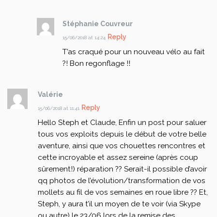
Stéphanie Couvreur
Reply
15/06/2018 at 14:24
T’as craqué pour un nouveau vélo au fait
?! Bon regonflage !!
Valérie
Reply
15/06/2018 at 11:41
Hello Steph et Claude,
Enfin un post pour saluer
tous vos exploits depuis le début de votre belle
aventure, ainsi que vos chouettes rencontres et
cette incroyable et assez sereine (après coup
sûrement!) réparation ??
Serait-il possible d’avoir
qq photos de l’évolution/transformation de vos
mollets au fil de vos semaines en roue libre ??
Et,
Steph, y aura t’il un moyen de te voir (via Skype
ou autre) le 23/06 lors de la remise des