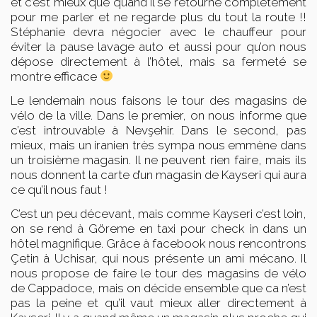
et c’est mieux que quand il se retourne complètement
pour me parler et ne regarde plus du tout la route !!
Stéphanie devra négocier avec le chauffeur pour
éviter la pause lavage auto et aussi pour qu’on nous
dépose directement à l’hôtel, mais sa fermeté se
montre efficace
Le lendemain nous faisons le tour des magasins de
vélo de la ville. Dans le premier, on nous informe que
c’est introuvable à Nevşehir. Dans le second, pas
mieux, mais un iranien très sympa nous emmène dans
un troisième magasin. Il ne peuvent rien faire, mais ils
nous donnent la carte d’un magasin de Kayseri qui aura
ce qu’il nous faut !
C’est un peu décevant, mais comme Kayseri c’est loin,
on se rend à Göreme en taxi pour check in dans un
hôtel magnifique. Grâce à facebook nous rencontrons
Çetin à Uchisar, qui nous présente un ami mécano. Il
nous propose de faire le tour des magasins de vélo
de Cappadoce, mais on décide ensemble que ca n’est
pas la peine et qu’il vaut mieux aller directement à