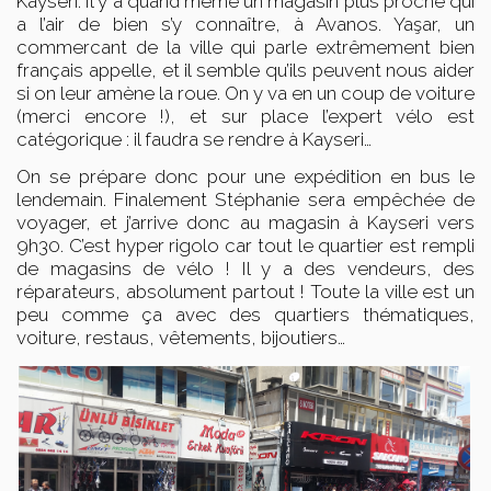
Kayseri. Il y a quand même un magasin plus proche qui
a l’air de bien s’y connaître, à Avanos. Yaşar, un
commercant de la ville qui parle extrêmement bien
français appelle, et il semble qu’ils peuvent nous aider
si on leur amène la roue. On y va en un coup de voiture
(merci encore !), et sur place l’expert vélo est
catégorique : il faudra se rendre à Kayseri…
On se prépare donc pour une expédition en bus le
lendemain. Finalement Stéphanie sera empêchée de
voyager, et j’arrive donc au magasin à Kayseri vers
9h30. C’est hyper rigolo car tout le quartier est rempli
de magasins de vélo ! Il y a des vendeurs, des
réparateurs, absolument partout ! Toute la ville est un
peu comme ça avec des quartiers thématiques,
voiture, restaus, vêtements, bijoutiers…