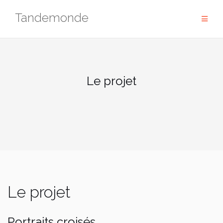
Skip
Tandemonde
to
content
Le projet
Le projet
Portraits croisés